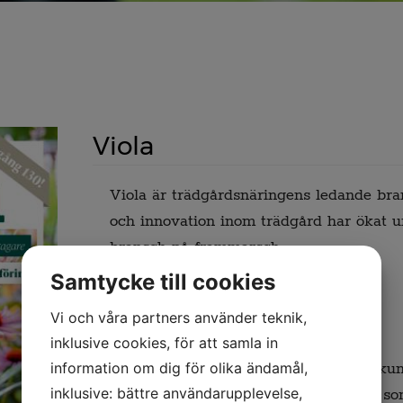
Viola
Viola är trädgårdsnäringens ledande bra
och innovation inom trädgård har ökat u
bransch på frammarsch.
Samtycke till cookies
Viola ger dig:
Vi och våra partners använder teknik,
inklusive cookies, för att samla in
information om dig för olika ändamål,
Tillgång till trädgårdsnäringens k
inklusive: bättre användarupplevelse,
Exklusivitet till blivande kunder so