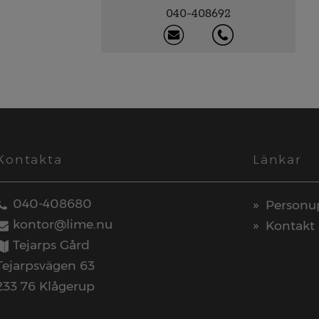
040-408692
Kontakta
Länkar
040-408680
Personup
kontor@lime.nu
Kontakt
Tejarps Gård
Tejarpsvägen 63
233 76 Klågerup